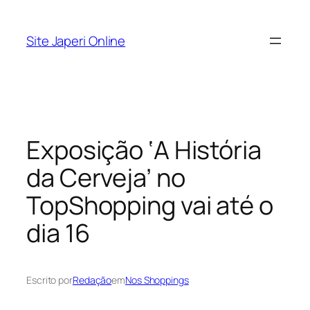
Pular
para
Site Japeri Online
o
conteúdo
Exposição ‘A História
da Cerveja’ no
TopShopping vai até o
dia 16
Escrito por
Redação
em
Nos Shoppings