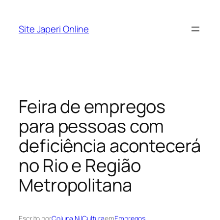
Pular
para
Site Japeri Online
o
conteúdo
Feira de empregos
para pessoas com
deficiência acontecerá
no Rio e Região
Metropolitana
Escrito por
Coluna NilCultura
em
Empregos