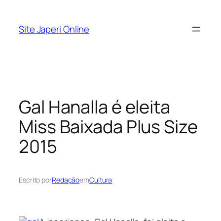
Pular
para
Site Japeri Online
o
conteúdo
Gal Hanalla é eleita
Miss Baixada Plus Size
2015
Escrito por
Redação
em
Cultura