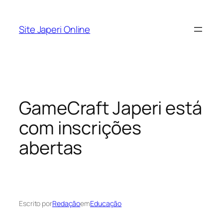
Pular
para
Site Japeri Online
o
conteúdo
GameCraft Japeri está
com inscrições
abertas
Escrito por
Redação
em
Educação