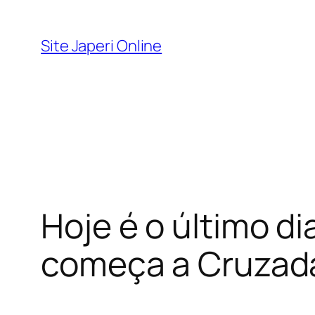
Pular
para
Site Japeri Online
o
conteúdo
Hoje é o último d
começa a Cruzada