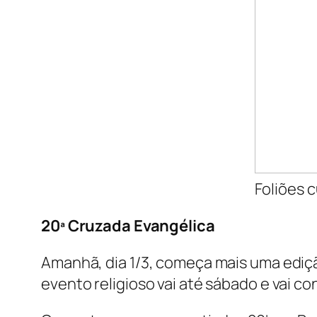
Foliões c
20ª Cruzada Evangélica
Amanhã, dia 1/3, começa mais uma ediç
evento religioso vai até sábado e vai c