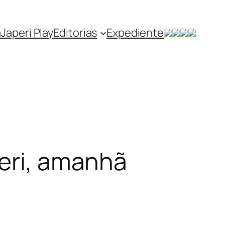
a
Japeri Play
Editorias
Expediente
peri, amanhã