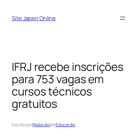
Pular
para
Site Japeri Online
o
conteúdo
IFRJ recebe inscrições
para 753 vagas em
cursos técnicos
gratuitos
Escrito por
Redação
em
Educação