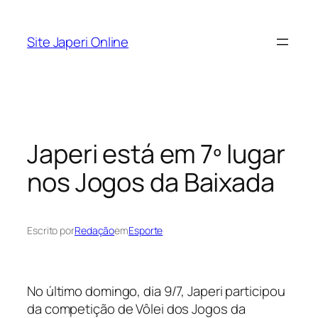
Pular
para
Site Japeri Online
o
conteúdo
Japeri está em 7º lugar
nos Jogos da Baixada
Escrito por
Redação
em
Esporte
No último domingo, dia 9/7, Japeri participou
da competição de Vôlei dos Jogos da