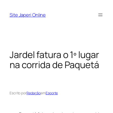
Pular
para
Site Japeri Online
o
conteúdo
Jardel fatura o 1º lugar
na corrida de Paquetá
Escrito por
Redação
em
Esporte