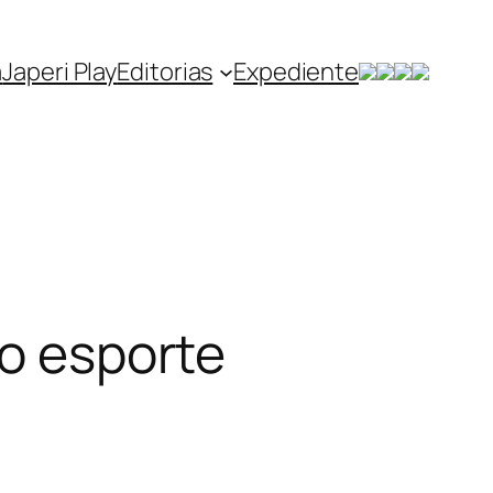
a
Japeri Play
Editorias
Expediente
no esporte