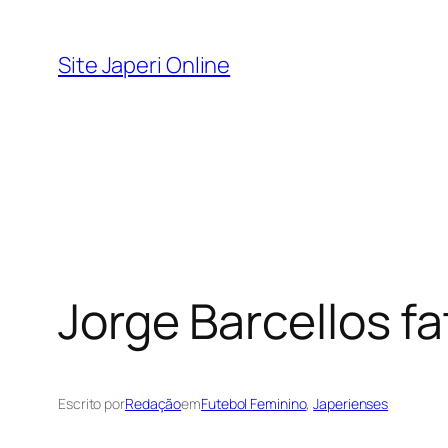
Pular
para
Site Japeri Online
o
conteúdo
Jorge Barcellos f
Escrito por
Redação
em
Futebol Feminino
, 
Japerienses