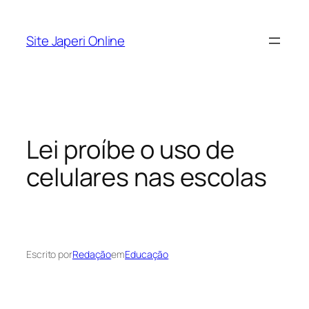
Pular
para
Site Japeri Online
o
conteúdo
Lei proíbe o uso de
celulares nas escolas
Escrito por
Redação
em
Educação