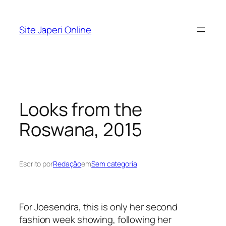
Pular
para
Site Japeri Online
o
conteúdo
Looks from the
Roswana, 2015
Escrito por
Redação
em
Sem categoria
For Joesendra, this is only her second
fashion week showing, following her