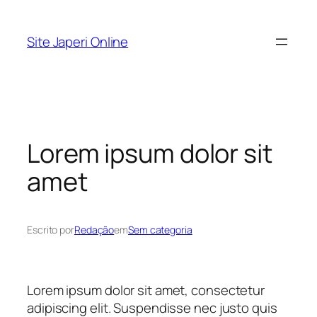
Pular
para
Site Japeri Online
o
conteúdo
Lorem ipsum dolor sit
amet
Escrito por
Redação
em
Sem categoria
Lorem ipsum dolor sit amet, consectetur
adipiscing elit. Suspendisse nec justo quis