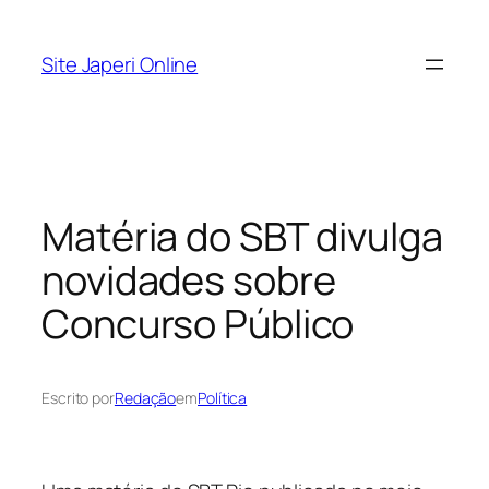
Pular
para
Site Japeri Online
o
conteúdo
Matéria do SBT divulga
novidades sobre
Concurso Público
Escrito por
Redação
em
Política