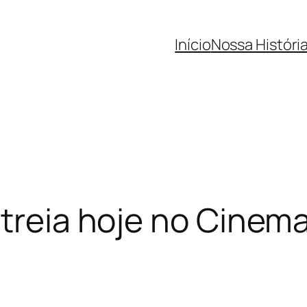
Início
Nossa Históri
streia hoje no Cine