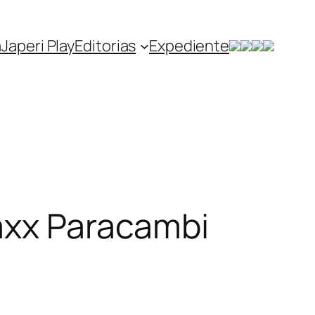
a
Japeri Play
Editorias
Expediente
maxx Paracambi