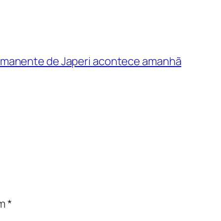
rmanente de Japeri acontece amanhã
om
*