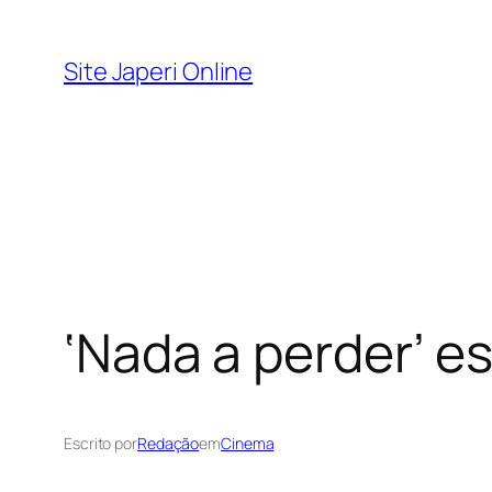
Pular
para
Site Japeri Online
o
conteúdo
‘Nada a perder’ e
Escrito por
Redação
em
Cinema