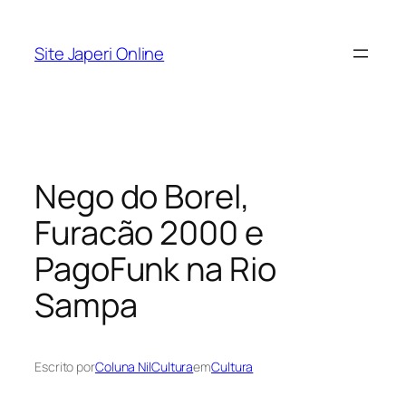
Pular
para
Site Japeri Online
o
conteúdo
Nego do Borel,
Furacão 2000 e
PagoFunk na Rio
Sampa
Escrito por
Coluna NilCultura
em
Cultura