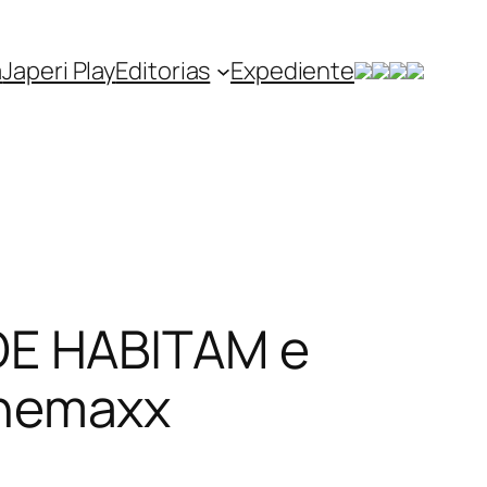
a
Japeri Play
Editorias
Expediente
DE HABITAM e
inemaxx