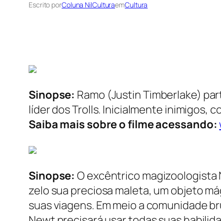
Escrito por
Coluna NilCultura
em
Cultura
Sinopse:
Ramo (Justin Timberlake) par
líder dos Trolls. Inicialmente inimigo
Saiba mais sobre o filme acessando:
Sinopse:
O excêntrico magizoologista
zelo sua preciosa maleta, um objeto má
suas viagens. Em meio a comunidade bru
Newt precisará usar todas suas habili