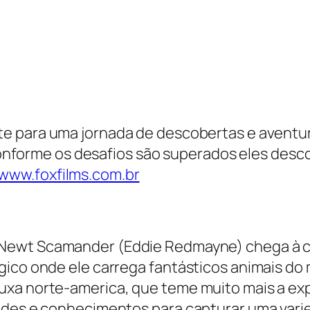
te para uma jornada de descobertas e aventur
s, conforme os desafios são superados eles d
www.foxfilms.com.br
 Newt Scamander (Eddie Redmayne) chega à c
gico onde ele carrega fantásticos animais d
xa norte-america, que teme muito mais a exp
dades e conhecimentos para capturar uma vari