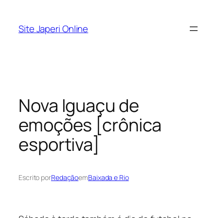
Pular
para
Site Japeri Online
o
conteúdo
Nova Iguaçu de
emoções [crônica
esportiva]
Escrito por
Redação
em
Baixada e Rio