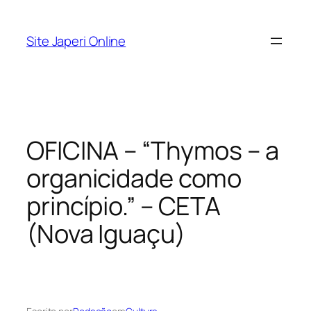
Pular
para
Site Japeri Online
o
conteúdo
OFICINA – “Thymos – a
organicidade como
princípio.” – CETA
(Nova Iguaçu)