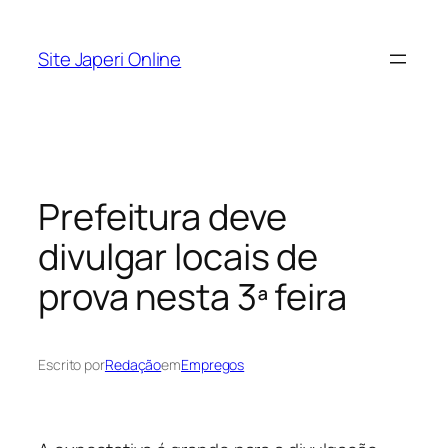
Pular
para
Site Japeri Online
o
conteúdo
Prefeitura deve
divulgar locais de
prova nesta 3ª feira
Escrito por
Redação
em
Empregos