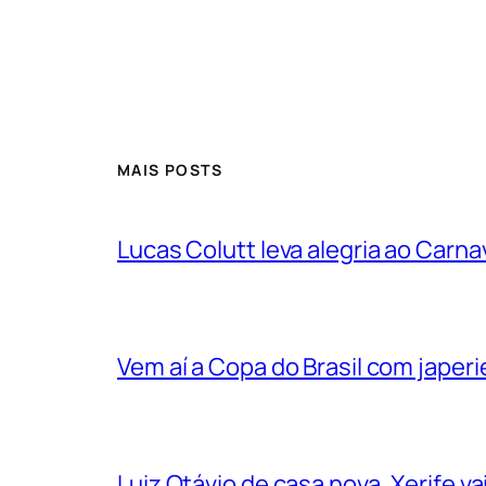
MAIS POSTS
Lucas Colutt leva alegria ao Carnav
Vem aí a Copa do Brasil com jape
Luiz Otávio de casa nova. Xerife 