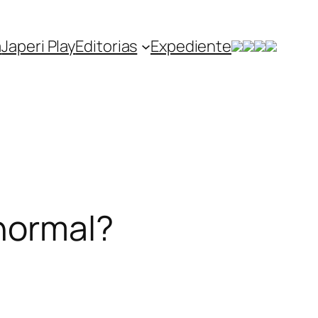
a
Japeri Play
Editorias
Expediente
 normal?