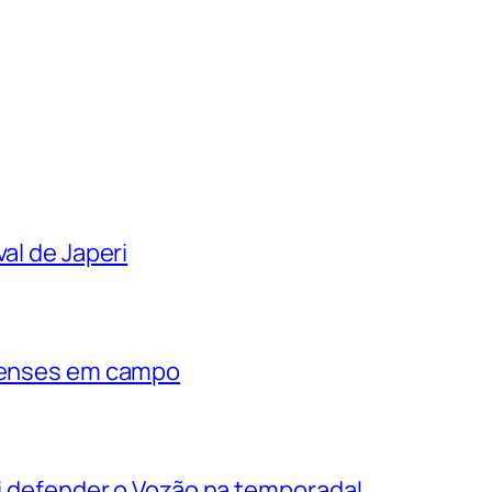
al de Japeri
rienses em campo
vai defender o Vozão na temporada!