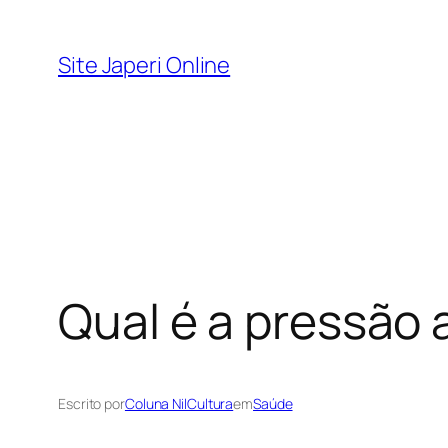
Pular
para
Site Japeri Online
o
conteúdo
Qual é a pressão 
Escrito por
Coluna NilCultura
em
Saúde