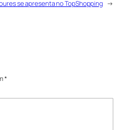
oures se apresenta no TopShopping
→
om
*