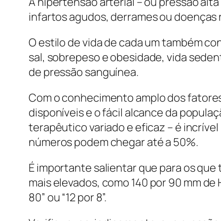
A hipertensão arterial – ou pressão alt
infartos agudos, derrames ou doenças r
O estilo de vida de cada um também co
sal, sobrepeso e obesidade, vida sedent
de pressão sanguínea.
Com o conhecimento amplo dos fatores de
disponíveis e o fácil alcance da popul
terapêutico variado e eficaz – é incrív
números podem chegar até a 50%.
É importante salientar que para os qu
mais elevados, como 140 por 90 mm de Hg
80” ou “12 por 8”.