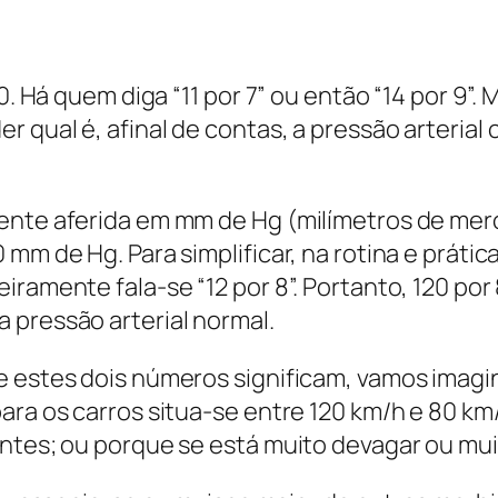
80. Há quem diga “11 por 7” ou então “14 por 9”
 qual é, afinal de contas, a pressão arterial
mente aferida em mm de Hg (milímetros de me
m de Hg. Para simplificar, na rotina e prática 
iramente fala-se “12 por 8”. Portanto, 120 por
 pressão arterial normal.
e estes dois números significam, vamos imag
ara os carros situa-se entre 120 km/h e 80 km
entes; ou porque se está muito devagar ou mui