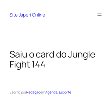
Pular
para
Site Japeri Online
o
conteúdo
Saiu o card do Jungle
Fight 144
Escrito por
Redação
em
Agenda
, 
Esporte