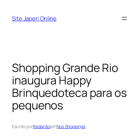
Pular
para
Site Japeri Online
o
conteúdo
Shopping Grande Rio
inaugura Happy
Brinquedoteca para os
pequenos
Escrito por
Redação
em
Nos Shoppings