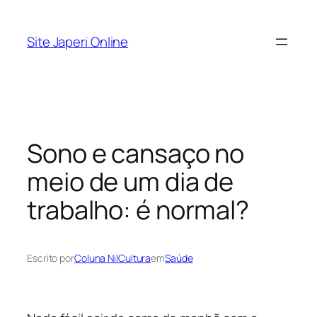
Pular
para
Site Japeri Online
o
conteúdo
Sono e cansaço no
meio de um dia de
trabalho: é normal?
Escrito por
Coluna NilCultura
em
Saúde