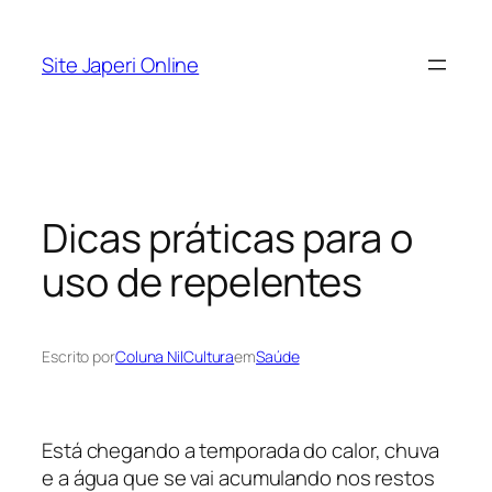
Pular
para
Site Japeri Online
o
conteúdo
Dicas práticas para o
uso de repelentes
Escrito por
Coluna NilCultura
em
Saúde
Está chegando a temporada do calor, chuva
e a água que se vai acumulando nos restos