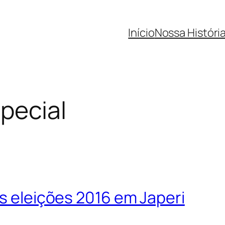
Início
Nossa Históri
pecial
as eleições 2016 em Japeri