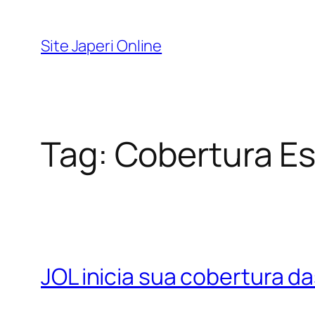
Pular
para
Site Japeri Online
o
conteúdo
Tag:
Cobertura Es
JOL inicia sua cobertura d