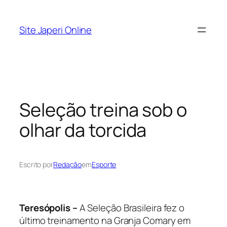
Pular
para
Site Japeri Online
o
conteúdo
Seleção treina sob o
olhar da torcida
Escrito por
Redação
em
Esporte
Teresópolis –
A Seleção Brasileira fez o
último treinamento na Granja Comary em