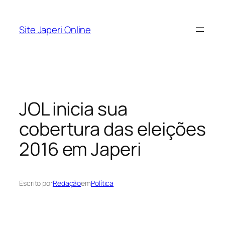
Pular
para
Site Japeri Online
o
conteúdo
JOL inicia sua
cobertura das eleições
2016 em Japeri
Escrito por
Redação
em
Política