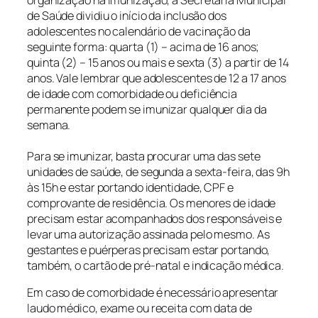
de Saúde dividiu o início da inclusão dos
adolescentes no calendário de vacinação da
seguinte forma: quarta (1) – acima de 16 anos;
quinta (2) – 15 anos ou mais e sexta (3) a partir de 14
anos. Vale lembrar que adolescentes de 12 a 17 anos
de idade com comorbidade ou deficiência
permanente podem se imunizar qualquer dia da
semana.
Para se imunizar, basta procurar uma das sete
unidades de saúde, de segunda a sexta-feira, das 9h
às 15h e estar portando identidade, CPF e
comprovante de residência. Os menores de idade
precisam estar acompanhados dos responsáveis e
levar uma autorização assinada pelo mesmo. As
gestantes e puérperas precisam estar portando,
também, o cartão de pré-natal e indicação médica.
Em caso de comorbidade é necessário apresentar
laudo médico, exame ou receita com data de