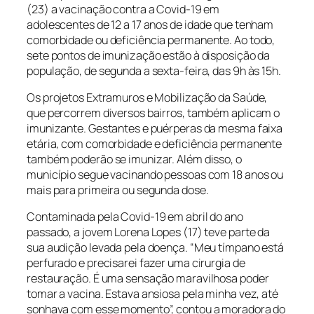
(23) a vacinação contra a Covid-19 em
adolescentes de 12 a 17 anos de idade que tenham
comorbidade ou deficiência permanente. Ao todo,
sete pontos de imunização estão à disposição da
população, de segunda a sexta-feira, das 9h às 15h.
Os projetos Extramuros e Mobilização da Saúde,
que percorrem diversos bairros, também aplicam o
imunizante. Gestantes e puérperas da mesma faixa
etária, com comorbidade e deficiência permanente
também poderão se imunizar. Além disso, o
município segue vacinando pessoas com 18 anos ou
mais para primeira ou segunda dose.
Contaminada pela Covid-19 em abril do ano
passado, a jovem Lorena Lopes (17) teve parte da
sua audição levada pela doença. “Meu tímpano está
perfurado e precisarei fazer uma cirurgia de
restauração. É uma sensação maravilhosa poder
tomar a vacina. Estava ansiosa pela minha vez, até
sonhava com esse momento”, contou a moradora do