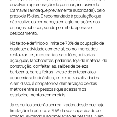
envolvam aglomeração de pessoas, inclusive do
Carnaval (ainda que previamente autorizada), pelo
prazo de 15 dias. É recomendado à população que
não realize ou permaneça em aglomerações nos
espaços públicos, sendo permitido apenas o
deslocamento.
No texto é definido o limite de 70% de ocupação de
qualquer atividade comercial, como: mercados,
restaurantes, mercearias, sacolões, peixarias,
açougues, lanchonetes, padarias, loja de material de
construção, confeitarias, salões de beleza,
barbearia, bares, feiras livres e de artesanatos,
academias de ginástica, entre outras atividades.
Além disso, é obrigatório a demarcação de dois
metros entre as pessoas que acessam os
estabelecimentos comerciais.
Já os cultos poderão ser realizados, desde que haja
limitação de público a 70% da sua capacidade de
lotação, evitando a aglomeração de pessoas. Além