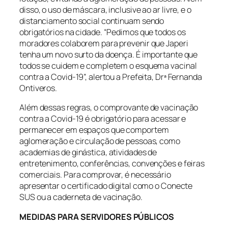
disso, o uso de máscara, inclusive ao ar livre, e o
distanciamento social continuam sendo
obrigatórios na cidade. “Pedimos que todos os
moradores colaborem para prevenir que Japeri
tenha um novo surto da doença. É importante que
todos se cuidem e completem o esquema vacinal
contra a Covid-19”, alertou a Prefeita, Drª Fernanda
Ontiveros.
Além dessas regras, o comprovante de vacinação
contra a Covid-19 é obrigatório para acessar e
permanecer em espaços que comportem
aglomeração e circulação de pessoas, como
academias de ginástica, atividades de
entretenimento, conferências, convenções e feiras
comerciais. Para comprovar, é necessário
apresentar o certificado digital como o Conecte
SUS ou a caderneta de vacinação.
MEDIDAS PARA SERVIDORES PÚBLICOS