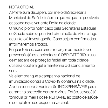
NOTA OFICIAL
A Prefeitura de Japeri, por meio da Secretaria
Municipal de Saúde, informa que há quatro possíveis
casos da nova variante Delta na cidade.
O município foi notificado pela Secretaria Estadual
de Saúde sobre a possível circulação do vírus e logo
deu início à investigação. Caso sejam confirmados,
informaremos a todos.
Enquanto isso, queremos reforçar as medidas de
prevenção já estabelecidas: é OBRIGATÓRIO o uso
de máscara de proteção facial em toda cidade,
utilize álcool em gel e mantenha o distanciamento
social.
Vale lembrar que a campanha nacional de
imunização contra a Covid-19 continua na cidade.
As duas doses da vacina são INDISPENSÁVEIS para
garantir a proteção contra o vírus. Então, se você já
tomou a primeira dose, RETORNE ao posto de saúde
e complete o seu esquema vacinal.