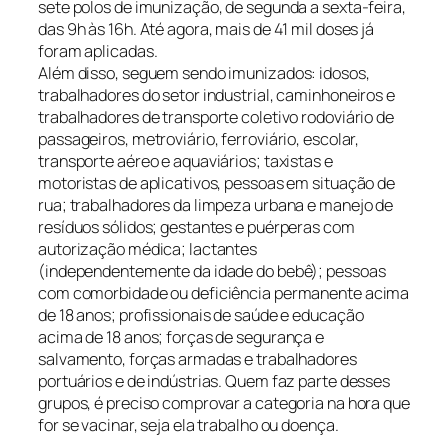
sete polos de imunização, de segunda a sexta-feira,
das 9h às 16h. Até agora, mais de 41 mil doses já
foram aplicadas.
Além disso, seguem sendo imunizados: idosos,
trabalhadores do setor industrial, caminhoneiros e
trabalhadores de transporte coletivo rodoviário de
passageiros, metroviário, ferroviário, escolar,
transporte aéreo e aquaviários; taxistas e
motoristas de aplicativos, pessoas em situação de
rua; trabalhadores da limpeza urbana e manejo de
resíduos sólidos; gestantes e puérperas com
autorização médica; lactantes
(independentemente da idade do bebê); pessoas
com comorbidade ou deficiência permanente acima
de 18 anos; profissionais de saúde e educação
acima de 18 anos; forças de segurança e
salvamento, forças armadas e trabalhadores
portuários e de indústrias. Quem faz parte desses
grupos, é preciso comprovar a categoria na hora que
for se vacinar, seja ela trabalho ou doença.