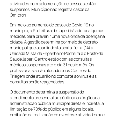
atividades com aglomeração de pessoas estão
suspensos. Município não registra casos da
Ômicron
Em meio ao aumento de casos de Covid-19 no
município, a Prefeitura de Japeri irá adotar algumas
medidas para prevenir uma nova onda da doença na
cidade. A gestão determina por meio de decreto
municipal que a partir desta sexta-feira (14) a
Unidade Mista de Engenheiro Pedreira e o Posto de
Saúde Japeri Centro estão com as consultas
médicas suspensas até o dia 31 deste mês. Os
profissionais serão alocados nos Centros de
Triagem onde atuarão no combate ao vírus e as
consultas serão reagendadas.
O documento determina a suspensão do
atendimento presencial ao público nos órgãos da
administração pública municipal direta e indireta, a
limitação de 70% do público em alguns locais,
proibição da realização de eventos e atividades que