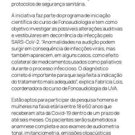
protocolos de segurança sanitária.
A iniciativa faz parte do programa de iniciação
científica do curso de Fonoaudiologia e tem como
objetivo investigar as possíveis alterações auditivas
e vestibulares em decorrência da infecção pelo
SARS-CoV-2. “Anormalidades na audição podem
surgir em consequência de infecções virais, mas
também aparecem, em alguns casos, como efeito
colateral de medicamentos usados como paliativos
durante o processo infeccioso. O diagnóstico
correto é importante para que seja feita a indicação
do tratamento mais adequado”, explica Fabricia Lois,
coordenadora do curso de Fonoaudiologia da UVA.
Estão aptos para participar da pesquisa homens e
mulheres na faixa etária entre 18 e 60 anos que
receberam alta da Covid-19 dentro de um prazo de
até seis meses. Os pacientes serão submetidos a
anamnese completa e aos exames de audiometria
tonal, imitanciometria, emissões otoacústicas