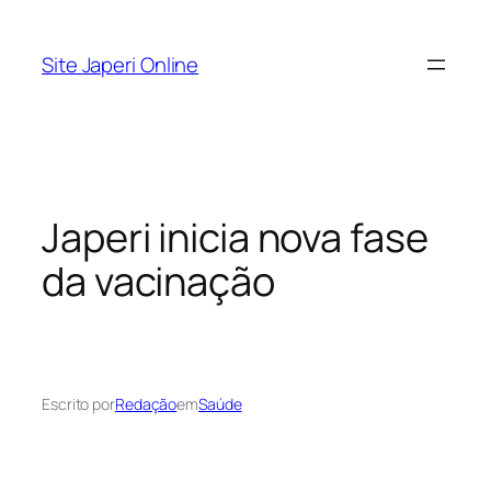
Pular
para
Site Japeri Online
o
conteúdo
Japeri inicia nova fase
da vacinação
Escrito por
Redação
em
Saúde