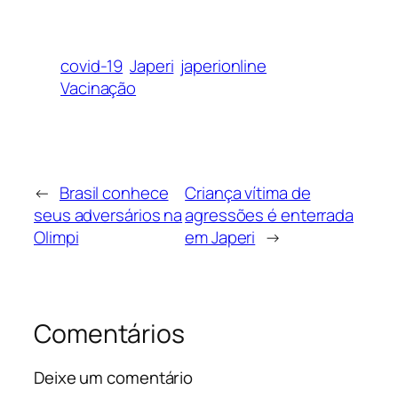
covid-19
Japeri
japerionline
Vacinação
←
Brasil conhece
Criança vítima de
seus adversários na
agressões é enterrada
Olimpi
em Japeri
→
Comentários
Deixe um comentário