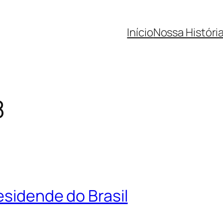
Início
Nossa Históri
8
esidende do Brasil