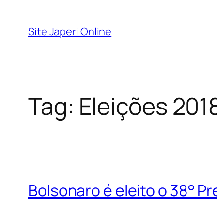
Pular
para
Site Japeri Online
o
conteúdo
Tag:
Eleições 201
Bolsonaro é eleito o 38° Pr