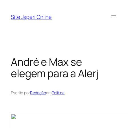
Pular
para
Site Japeri Online
o
conteúdo
André e Max se
elegem para a Alerj
Escrito por
Redação
em
Política