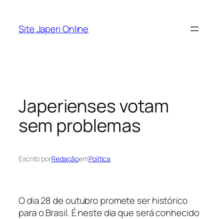
Pular
para
Site Japeri Online
o
conteúdo
Japerienses votam
sem problemas
Escrito por
Redação
em
Política
O dia 28 de outubro promete ser histórico
para o Brasil. É neste dia que será conhecido