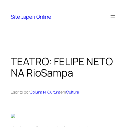
Pular
para
Site Japeri Online
o
conteúdo
TEATRO: FELIPE NETO
NA RioSampa
Escrito por
Coluna NilCultura
em
Cultura