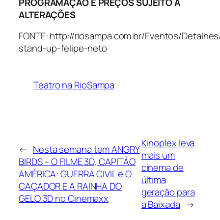
PROGRAMAÇÃO E PREÇOS SUJEITO A
ALTERAÇÕES
FONTE: http://riosampa.com.br/Eventos/Detalhes
stand-up-felipe-neto
Teatro na RioSampa
Kinoplex leva
←
Nesta semana tem ANGRY
mais um
BIRDS – O FILME 3D, CAPITÃO
cinema de
AMÉRICA: GUERRA CIVIL e O
última
CAÇADOR E A RAINHA DO
geração para
GELO 3D no Cinemaxx
a Baixada
→