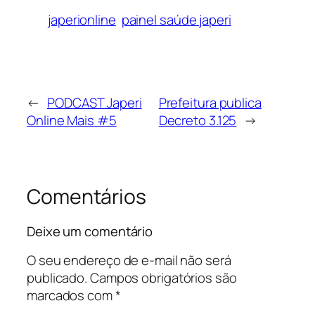
japerionline
painel saúde japeri
←
PODCAST Japeri
Prefeitura publica
Online Mais #5
Decreto 3.125
→
Comentários
Deixe um comentário
O seu endereço de e-mail não será
publicado.
Campos obrigatórios são
marcados com
*