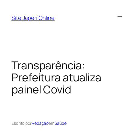
Pular
para
Site Japeri Online
o
conteúdo
Transparência:
Prefeitura atualiza
painel Covid
Escrito por
Redação
em
Saúde