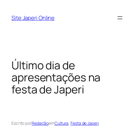
Pular
para
Site Japeri Online
o
conteúdo
Último dia de
apresentações na
festa de Japeri
Escrito por
Redação
em
Cultura
, 
Festa de Japeri