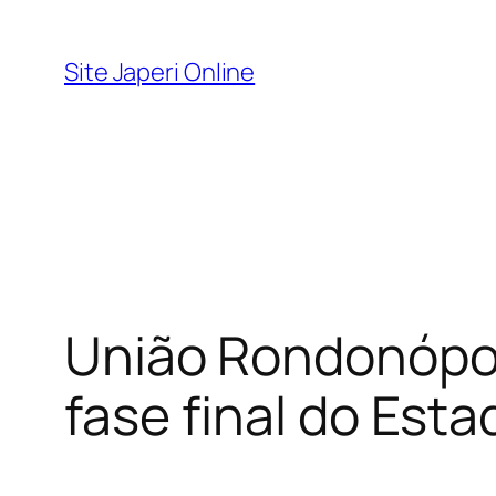
Pular
para
Site Japeri Online
o
conteúdo
União Rondonópoli
fase final do Est