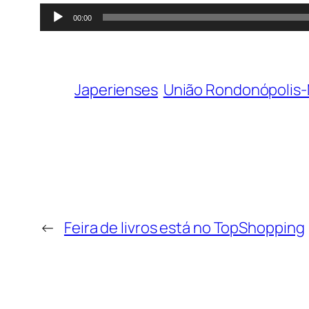
Tocador
00:00
de
áudio
Japerienses
União Rondonópolis
←
Feira de livros está no TopShopping