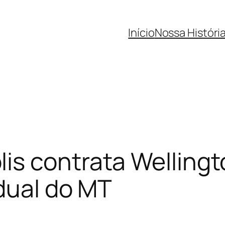
Início
Nossa Históri
s contrata Wellingt
adual do MT