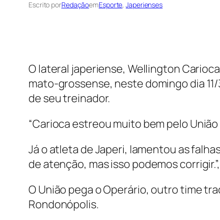
Escrito por
Redação
em
Esporte
, 
Japerienses
O lateral japeriense, Wellington Carioc
mato-grossense, neste domingo dia 11/
de seu treinador.
“Carioca estreou muito bem pelo União e 
Já o atleta de Japeri, lamentou as falh
de atenção, mas isso podemos corrigir.”
O União pega o Operário, outro time tra
Rondonópolis.