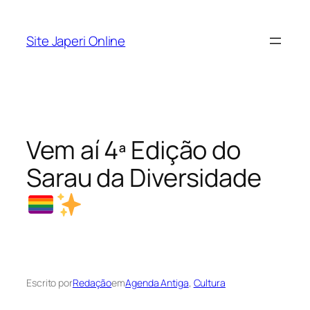
Pular
para
Site Japeri Online
o
conteúdo
Vem aí 4ª Edição do
Sarau da Diversidade
Escrito por
Redação
em
Agenda Antiga
, 
Cultura