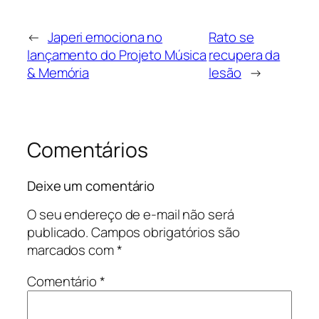
←
Japeri emociona no
Rato se
lançamento do Projeto Música
recupera da
& Memória
lesão
→
Comentários
Deixe um comentário
O seu endereço de e-mail não será
publicado.
Campos obrigatórios são
marcados com
*
Comentário
*