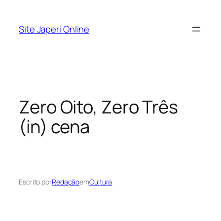
Pular
para
Site Japeri Online
o
conteúdo
Zero Oito, Zero Três
(in) cena
Escrito por
Redação
em
Cultura