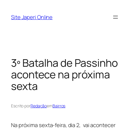
Pular
para
Site Japeri Online
o
conteúdo
3º Batalha de Passinho
acontece na próxima
sexta
Escrito por
Redação
em
Bairros
Na próxima sexta-feira, dia 2, vai acontecer