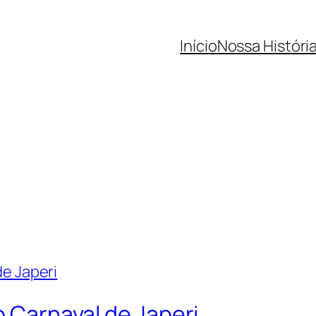
Início
Nossa Históri
o Carnaval de Japeri