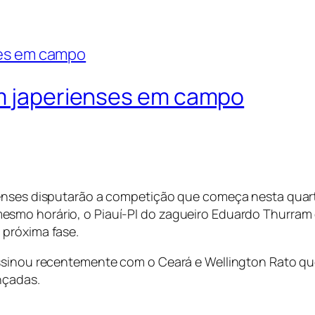
om japerienses em campo
enses disputarão a competição que começa nesta quarta
esmo horário, o Piauí-PI do zagueiro Eduardo Thurram
 próxima fase.
assinou recentemente com o Ceará e Wellington Rato qu
nçadas.