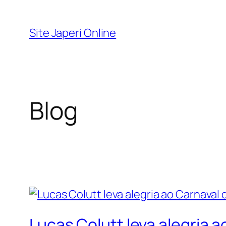
Pular
para
Site Japeri Online
o
conteúdo
Blog
Lucas Colutt leva alegria a