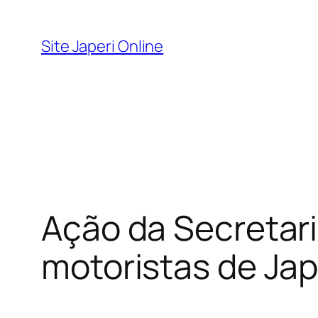
Pular
para
Site Japeri Online
o
conteúdo
Ação da Secretar
motoristas de Jap