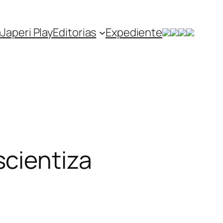
a
Japeri Play
Editorias
Expediente
cientiza