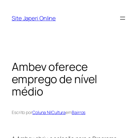
Pular
para
Site Japeri Online
o
conteúdo
Ambev oferece
emprego de nível
médio
Escrito por
Coluna NilCultura
em
Bairros