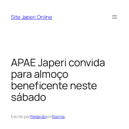
Pular
para
Site Japeri Online
o
conteúdo
APAE Japeri convida
para almoço
beneficente neste
sábado
Escrito por
Redação
em
Bairros