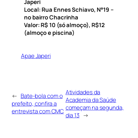
Japeri
Local: Rua Ennes Schiavo, N°19 –
no bairro Chacrinha
Valor: R$ 10 (só almoço), R$12
(almoço e piscina)
Apae Japeri
Atividades da
←
Bate-bola com o
Academia da Saúde
prefeito, confira a
começam na segunda,
entrevista com CMC
dia 13
→