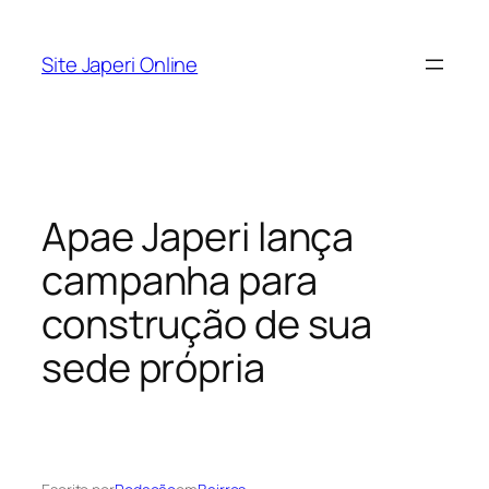
Pular
para
Site Japeri Online
o
conteúdo
Apae Japeri lança
campanha para
construção de sua
sede própria