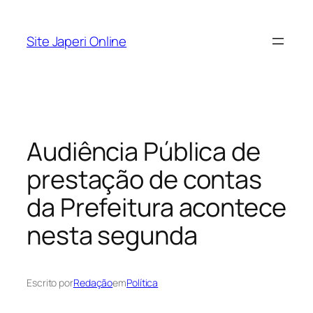
Pular
para
Site Japeri Online
o
conteúdo
Audiência Pública de
prestação de contas
da Prefeitura acontece
nesta segunda
Escrito por
Redação
em
Política