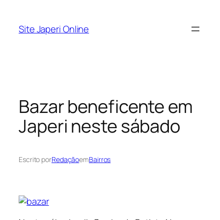
Pular
para
Site Japeri Online
o
conteúdo
Bazar beneficente em
Japeri neste sábado
Escrito por
Redação
em
Bairros