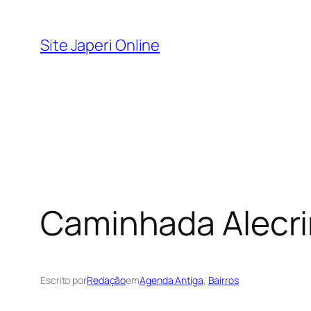
Pular
para
Site Japeri Online
o
conteúdo
Caminhada Alecri
Escrito por
Redação
em
Agenda Antiga
, 
Bairros