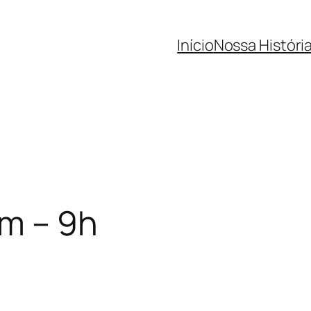
Início
Nossa Históri
m – 9h