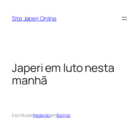
Pular
para
Site Japeri Online
o
conteúdo
Japeri em luto nesta
manhã
Escrito por
Redação
em
Bairros