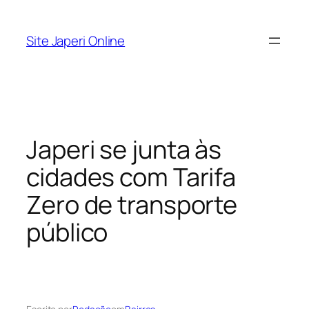
Pular
para
Site Japeri Online
o
conteúdo
Japeri se junta às
cidades com Tarifa
Zero de transporte
público