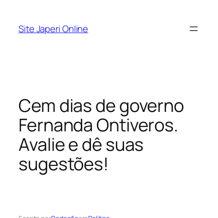
Pular
para
Site Japeri Online
o
conteúdo
Cem dias de governo
Fernanda Ontiveros.
Avalie e dê suas
sugestões!